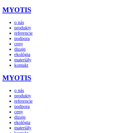
MYOTIS
o nás
produkty
referencie
podpora
ceny
dizajn
ekológia
materiály
kontakt
MYOTIS
o nás
produkty
referencie
podpora
ceny
dizajn
ekológia
materiály